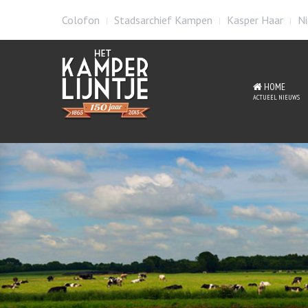
Colofon
Stadsarchief Kampen
Kasper Haar
Ni
HOME
ACTUEEL NIEUWS