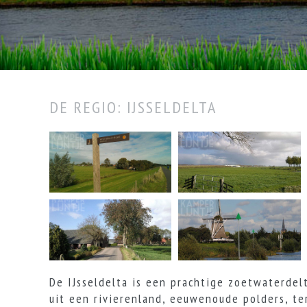
DE REGIO: IJSSELDELTA
De IJsseldelta is een prachtige zoetwaterdel
uit een rivierenland, eeuwenoude polders, t