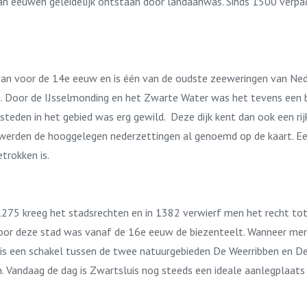
an eeuwen geleidelijk ontstaan door landaanwas. Sinds 1500 verp
van voor de 14e eeuw en is één van de oudste zeeweringen van Ned
n. Door de IJsselmonding en het Zwarte Water was het tevens een b
teden in het gebied was erg gewild. Deze dijk kent dan ook een rijk
jd werden de hooggelegen nederzettingen al genoemd op de kaart. E
 getrokken is.
1275 kreeg het stadsrechten en in 1382 verwierf men het recht to
 voor deze stad was vanaf de 16e eeuw de biezenteelt. Wanneer me
 is een schakel tussen de twee natuurgebieden De Weerribben en D
. Vandaag de dag is Zwartsluis nog steeds een ideale aanlegplaats 