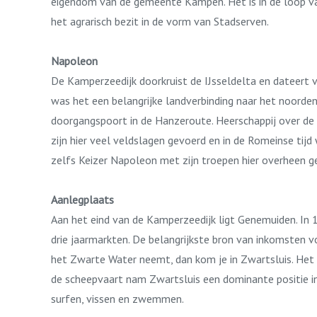
eigendom van de gemeente Kampen. Het is in de loop v
het agrarisch bezit in de vorm van Stadserven.
Napoleon
De Kamperzeedijk doorkruist de IJsseldelta en dateert 
was het een belangrijke landverbinding naar het noorde
doorgangspoort in de Hanzeroute. Heerschappij over de s
zijn hier veel veldslagen gevoerd en in de Romeinse ti
zelfs Keizer Napoleon met zijn troepen hier overheen
Aanlegplaats
Aan het eind van de Kamperzeedijk ligt Genemuiden. In 
drie jaarmarkten. De belangrijkste bron van inkomsten
het Zwarte Water neemt, dan kom je in Zwartsluis. Het
de scheepvaart nam Zwartsluis een dominante positie in
surfen, vissen en zwemmen.