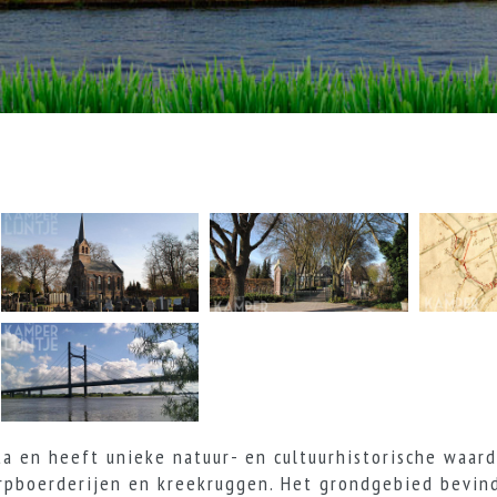
ta en heeft unieke natuur- en cultuurhistorische waar
erpboerderijen en kreekruggen. Het grondgebied bevind