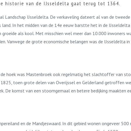
e historie van de IJsseldelta gaat terug tot 1364.
l Landschap IJsseldelta. De verkaveling dateert al van de tweede
and. In het midden van de 14e eeuw barstte het in de IJsseldelta v
groeide als kool. Met misschien wel meer dan 10.000 inwoners was 
den. Vanwege de grote economische belangen was de IJsseldelta in d
 de hoek was Mastenbroek ook regelmatig het slachtoffer van st
 1825, toen grote delen van Overijssel en Gelderland getroffen w
ek. De komst van een stoomgemaal en betere bedijking maakten ee
Kampereiland en de Mandjeswaard. In dit gebied wonen ongeveer 500