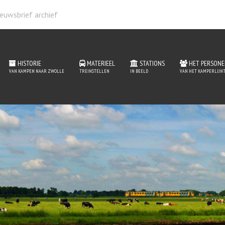
euwsbrief archief
HISTORIE
MATERIEEL
STATIONS
HET PERSONE
VAN KAMPEN NAAR ZWOLLE
TREINSTELLEN
IN BEELD
VAN HET KAMPERLIJNT
IJsseldelta
MEER INFORMATIE