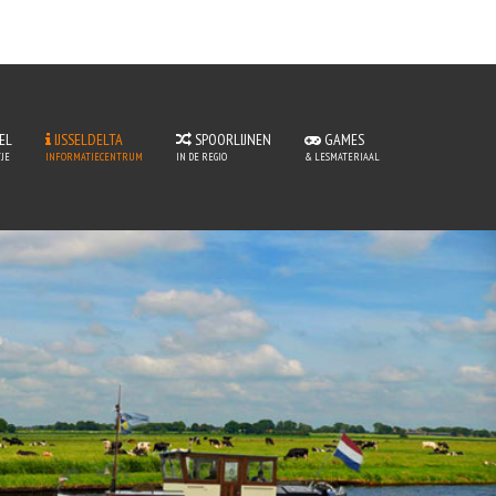
EL
IJSSELDELTA
SPOORLIJNEN
GAMES
JE
INFORMATIECENTRUM
IN DE REGIO
& LESMATERIAAL