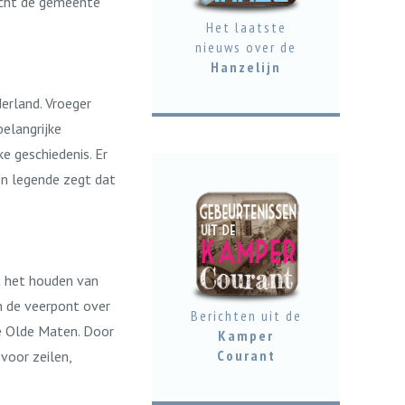
acht de gemeente
Het laatste
nieuws over de
Hanzelijn
erland. Vroeger
elangrijke
e geschiedenis. Er
en legende zegt dat
t het houden van
n de veerpont over
Berichten uit de
e Olde Maten. Door
Kamper
Courant
voor zeilen,