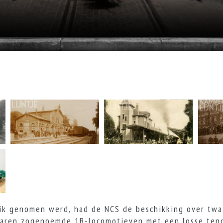
uik genomen werd, had de NCS de beschikking over twa
waren zogenoemde 1B-locomotieven met een losse ten