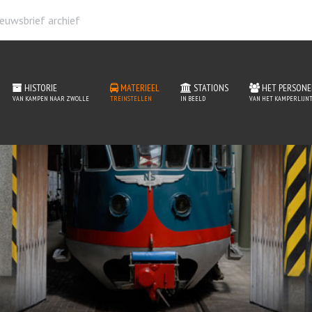
euwsbrief archief
HISTORIE
MATERIEEL
STATIONS
HET PERSONE
VAN KAMPEN NAAR ZWOLLE
TREINSTELLEN
IN BEELD
VAN HET KAMPERLIJNT
erieel van het Kamperlij
READ MORE