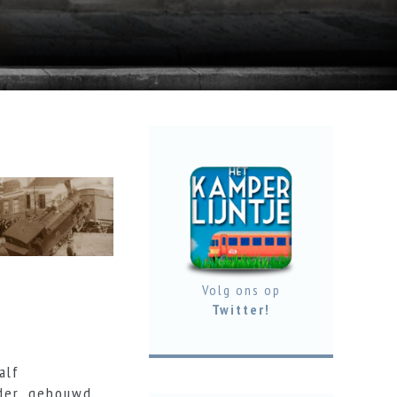
Volg ons op
Twitter!
alf
der, gebouwd