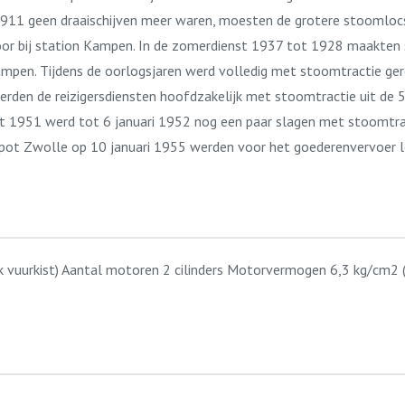
911 geen draaischijven meer waren, moesten de grotere stoomloc
spoor bij station Kampen. In de zomerdienst 1937 tot 1928 maakten
Kampen. Tijdens de oorlogsjaren werd volledig met stoomtractie g
erden de reizigersdiensten hoofdzakelijk met stoomtractie uit de 5
enst 1951 werd tot 6 januari 1952 nog een paar slagen met stoomtr
epot Zwolle op 10 januari 1955 werden voor het goederenvervoer 
 vuurkist) Aantal motoren 2 cilinders Motorvermogen 6,3 kg/cm2 