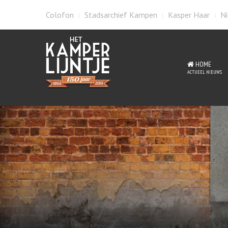
Colofon
Stadsarchief Kampen
Kasper Haar
Ni
HOME
ACTUEEL NIEUWS
Mat