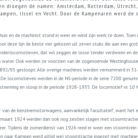
ven droegen de namen: Amsterdam, Rotterdam, Utrecht,
 Kampen, IJssel en Vecht. Door de Kampenaren werd de 
uis en de machinist stond in weer en wind zijn werk te doen. Toe
voor deze lijn de beste vier gekozen uit zeven stuks die aan een gro
derlocomotieven, dat wil zeggen de losse tender verdween en de
en water. Ook werden ze voorzien van de zogenoemde Westinghouse
1892/93 gesloopt. Alle overige machines werden vernummerd in 3
. De locomotieven werden in de NS-periode in de serie 7200 genum
enstneming en sloop in de periode 1928-1935. De locomotief nr. 10
 van de benzinemotorwagens, aanvankelijk facultatief, want het 
In maart 1924 werden dan ook nog zestien slagen met stoomtracti
r. Tijdens de zomerdienst van 1926 reed er weer een stoomtrein u
en naar Kampen werd altijd wel stoomtractie ingezet met machines 