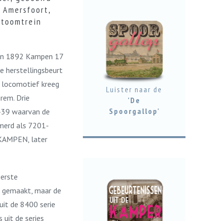
 Amersfoort,
stoomtrein
n in 1892 Kampen 17
te herstellingsbeurt
 locomotief kreeg
Luister naar de
rem. Drie
'De
Spoorgallop'
1-39 waarvan de
merd als 7201-
 KAMPEN, later
eerste
e gemaakt, maar de
it de 8400 serie
uit de series