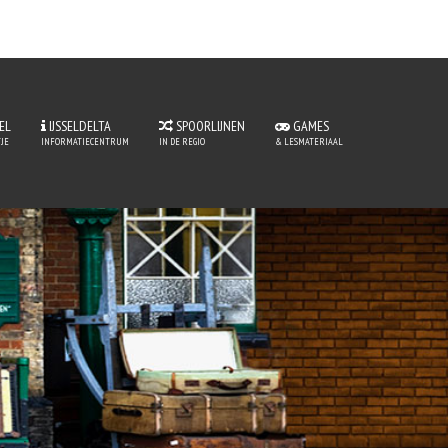
EL
IJSSELDELTA
SPOORLIJNEN
GAMES
JE
INFORMATIECENTRUM
IN DE REGIO
& LESMATERIAAL
tje