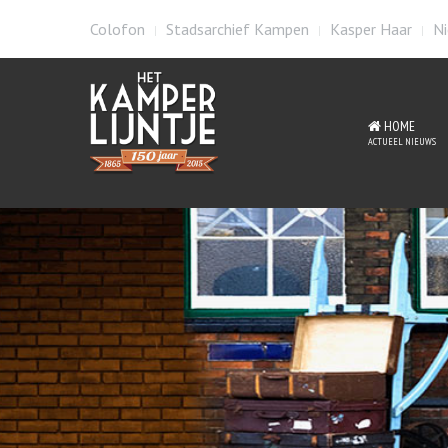
Colofon
Stadsarchief Kampen
Kasper Haar
Ni
HOME
ACTUEEL NIEUWS
St