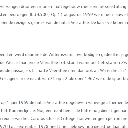
 vervangen door een modern haltegebouw met een fietsenstalling 
kosten bedroegen fl. 34.500,-. Op 13 augustus 1959 werd het nieuw
pende reizigers gebruik van de halte Veerallee. De kaartverkoper in
end en werd daarmee de Willemsvaart overbodig en gedeeltelijk g
e Westerlaan en de Veerallee tot stand waardoor het station Zw
ppende passagiers bij halte Veerallee nam dan ook af. Waren het in
50 reizigers. In de nacht van 21 op 22 oktober 1967 werd de spoorbr
 op 1 juni 1969 de halte Veerallee opgeheven vanwege afnemende 
 het Kamperlijntje. Nog eenmaal heeft de halte nog dienst gedaan
reünie van het Carolus Clusius College, hoewel er geen perron m
 1970 tot september 1978 heeft het gebouw nog dienst gedaan als 