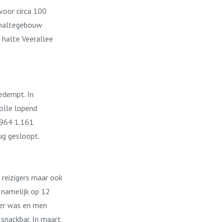
voor circa 100
e haltegebouw
 halte Veerallee
edempt. In
olle lopend
 1964 1.161
ug gesloopt.
reizigers maar ook
 namelijk op 12
eer was en men
snackbar. In maart