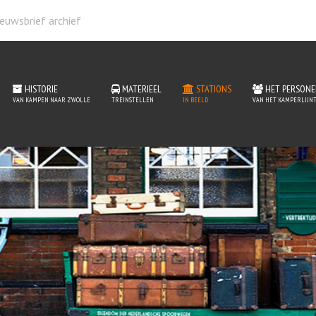
euwsbrief archief
HISTORIE
MATERIEEL
STATIONS
HET PERSONE
VAN KAMPEN NAAR ZWOLLE
TREINSTELLEN
IN BEELD
VAN HET KAMPERLIJNT
ations van het Kamperlijn
READ MORE