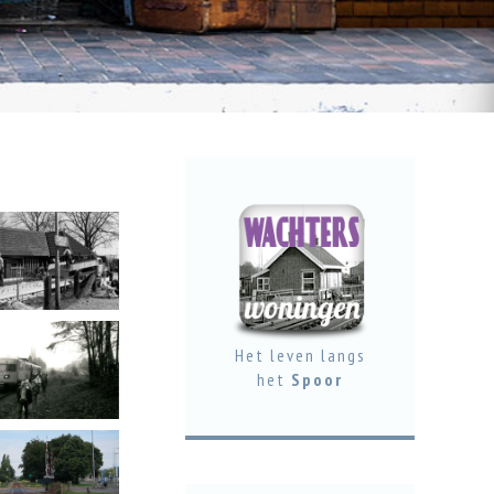
Het leven langs
het
Spoor