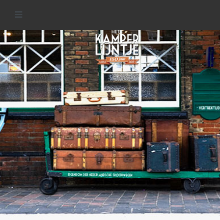
Stations van het Kamperlijntje
READ MORE