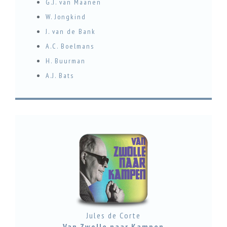
G.J. van Maanen
W. Jongkind
J. van de Bank
A.C. Boelmans
H. Buurman
A.J. Bats
Jules de Corte
Van Zwolle naar Kampen