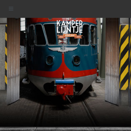
Materieel van het
Kamperlijntje
READ MORE