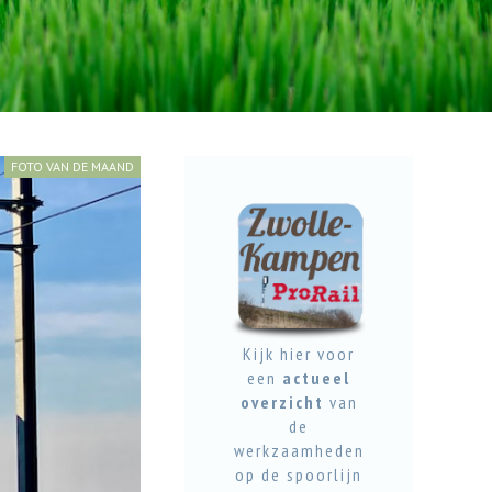
FOTO VAN DE MAAND
Kijk hier voor
een
actueel
overzicht
van
de
werkzaamheden
op de spoorlijn