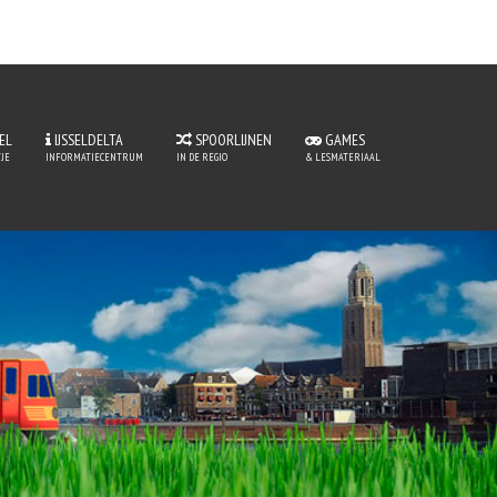
EL
IJSSELDELTA
SPOORLIJNEN
GAMES
JE
INFORMATIECENTRUM
IN DE REGIO
& LESMATERIAAL
perLijntje