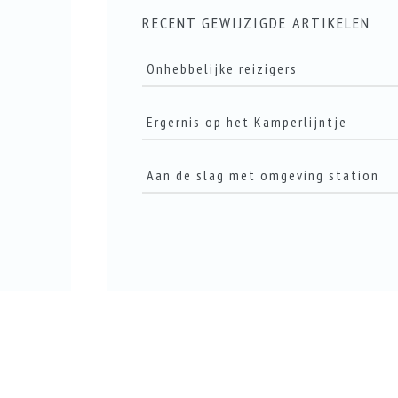
RECENT GEWIJZIGDE ARTIKELEN
Onhebbelijke reizigers
Ergernis op het Kamperlijntje
LEES DIT ARTIKEL
Aan de slag met omgeving station
LEES DIT ARTIKEL
LEES DIT ARTIKEL