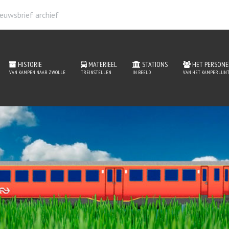
euwsbrief archief
HISTORIE
MATERIEEL
STATIONS
HET PERSONE
VAN KAMPEN NAAR ZWOLLE
TREINSTELLEN
IN BEELD
VAN HET KAMPERLIJNT
 de website van het Kam
MEER INFORMATIE