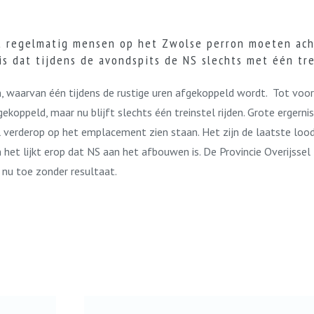
at regelmatig mensen op het Zwolse perron moeten ach
is dat tijdens de avondspits de NS slechts met één trei
, waarvan één tijdens de rustige uren afgekoppeld wordt. Tot voo
gekoppeld, maar nu blijft slechts één treinstel rijden. Grote ergern
l verderop op het emplacement zien staan. Het zijn de laatste lood
et lijkt erop dat NS aan het afbouwen is. De Provincie Overijssel
 nu toe zonder resultaat.