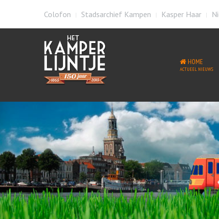
Colofon
Stadsarchief Kampen
Kasper Haar
Ni
HOME
ACTUEEL NIEUWS
Welkom op