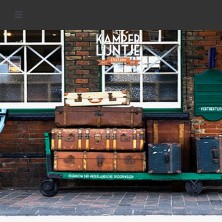
Stations van het Kamperlijntje
READ MORE