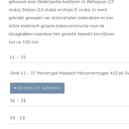
gebouwd door Nederlandse bedrijven nl. Werkspoor (25
stuks), Beijnes (10 stuks) en Allan (5 stuks). Er werd
gebruikt gemaakt van lichtmetalen onderdelen en een
lichte elektrisch gelaste kokerconstructie voor de
rijtuigbakken waardoor het gewicht beperkt kon blijven
tot ca. 100 ton.
11 – 35
Serie 11 – 35 Motortype Maybach Motorvermogen 410 pk Over
MEER OVER DIT MATERIEEL
36 – 38
Serie 36 – 38 Motortype Ganz Motorvermogen 375 pk Overbre
39 - 10