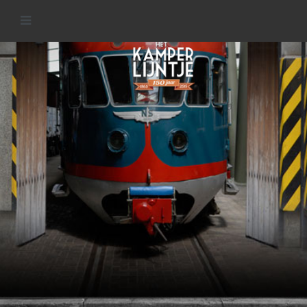
Materieel van het
Kamperlijntje
READ MORE