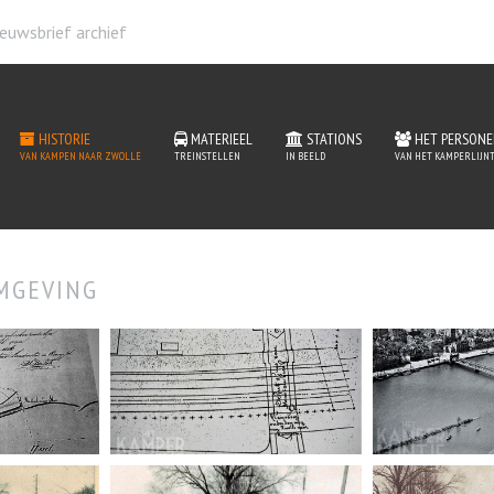
euwsbrief archief
HISTORIE
MATERIEEL
STATIONS
HET PERSONE
VAN KAMPEN NAAR ZWOLLE
TREINSTELLEN
IN BEELD
VAN HET KAMPERLIJNT
MGEVING