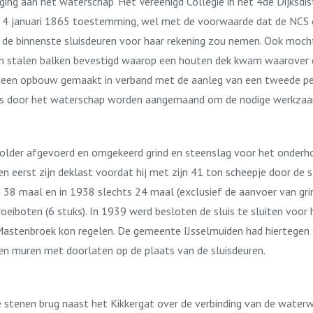
g aan het waterschap ‘Het Vereenigd Collegie in het 4de Dijksdis
p 4 januari 1865 toestemming, wel met de voorwaarde dat de NCS o
n de binnenste sluisdeuren voor haar rekening zou nemen. Ook mocht
n stalen balken bevestigd waarop een houten dek kwam waarover dri
 een opbouw gemaakt in verband met de aanleg van een tweede pe
eds door het waterschap worden aangemaand om de nodige werkzaa
spolder afgevoerd en omgekeerd grind en steenslag voor het onder
eerst zijn deklast voordat hij met zijn 41 ton scheepje door de sl
5 38 maal en in 1938 slechts 24 maal (exclusief de aanvoer van gr
roeiboten (6 stuks). In 1939 werd besloten de sluis te sluiten voor
 Mastenbroek kon regelen. De gemeente IJsselmuiden had hiertegen 
muren met doorlaten op de plaats van de sluisdeuren.
stenen brug naast het Kikkergat over de verbinding van de waterwe