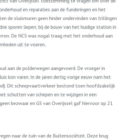
trict van Overijssel’ toestemming te vragen om over de
nderhoud en reparaties aan de funderingen en het
en de sluismuren geen hinder ondervinden van trillingen
e sporen liepen; bij de bouw van het huidige station in
rron. De NCS was nogal traag met het onderhoud aan
mheden uit te voeren.
houd aan de polderwegen aangevoerd. De vroeger in
uis kon varen. In de jaren dertig vorige eeuw nam het
ind). Dit scheepvaartverkeer bestond toen hoofdzakelijk
 het schutten van schepen en te wijzigen in een
geen bezwaar en GS van Overijssel gaf hiervoor op 21
gen naar de tuin van de Buitensociëteit. Deze brug