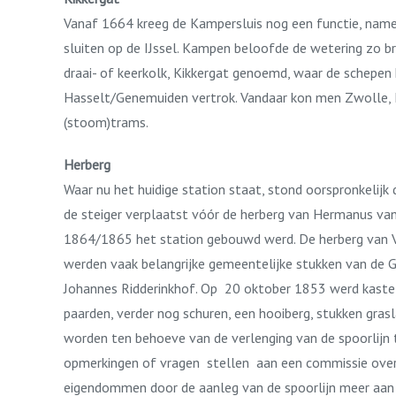
Vanaf 1664 kreeg de Kampersluis nog een functie, name
sluiten op de IJssel. Kampen beloofde de wetering zo b
draai- of keerkolk, Kikkergat genoemd, waar de schepe
Hasselt/Genemuiden vertrok. Vandaar kon men Zwolle, Me
(stoom)trams.
Herberg
Waar nu het huidige station staat, stond oorspronkelij
de steiger verplaatst vóór de herberg van Hermanus va
1864/1865 het station gebouwd werd. De herberg van Va
werden vaak belangrijke gemeentelijke stukken van de 
Johannes Ridderinkhof. Op 20 oktober 1853 werd kastel
paarden, verder nog schuren, een hooiberg, stukken gr
worden ten behoeve van de verlenging van de spoorlijn
opmerkingen of vragen stellen aan een commissie over d
eigendommen door de aanleg van de spoorlijn meer aan