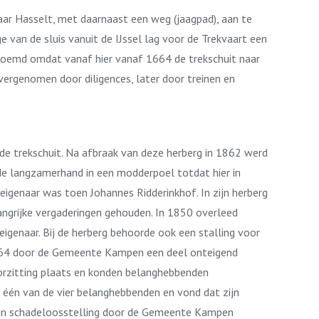
ar Hasselt, met daarnaast een weg (jaagpad), aan te
van de sluis vanuit de IJssel lag voor de Trekvaart een
enoemd omdat vanaf hier vanaf 1664 de trekschuit naar
vergenomen door diligences, later door treinen en
de trekschuit. Na afbraak van deze herberg in 1862 werd
de langzamerhand in een modderpoel totdat hier in
genaar was toen Johannes Ridderinkhof. In zijn herberg
ngrijke vergaderingen gehouden. In 1850 overleed
enaar. Bij de herberg behoorde ook een stalling voor
 1864 door de Gemeente Kampen een deel onteigend
orzitting plaats en konden belanghebbenden
 één van de vier belanghebbenden en vond dat zijn
zijn schadeloosstelling door de Gemeente Kampen