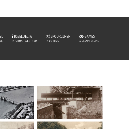
EL
IJSSELDELTA
SPOORLIJNEN
GAMES
JE
INFORMATIECENTRUM
IN DE REGIO
& LESMATERIAAL