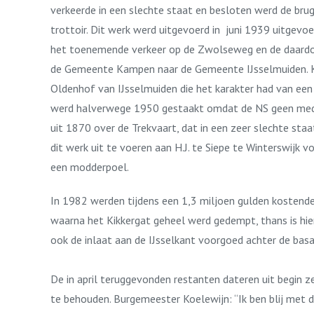
verkeerde in een slechte staat en besloten werd de br
trottoir. Dit werk werd uitgevoerd in juni 1939 uitgevo
het toenemende verkeer op de Zwolseweg en de daardoor 
de Gemeente Kampen naar de Gemeente IJsselmuiden. Kam
Oldenhof van IJsselmuiden die het karakter had van e
werd halverwege 1950 gestaakt omdat de NS geen mede
uit 1870 over de Trekvaart, dat in een zeer slechte st
dit werk uit te voeren aan H.J. te Siepe te Winterswijk 
een modderpoel.
In 1982 werden tijdens een 1,3 miljoen gulden kostende
waarna het Kikkergat geheel werd gedempt, thans is hie
ook de inlaat aan de IJsselkant voorgoed achter de basa
De in april teruggevonden restanten dateren uit begin z
te behouden. Burgemeester Koelewijn: “Ik ben blij met 