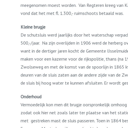
meegenomen moest worden. Van Regteren kreeg van Kampen
vond dat het met fl. 1.300,- ruimschoots betaald was.
Kleine brugje
De schutsluis werd jaarlijks door het waterschap verpach
500,-/jaar. Na zijn overlijden in 1906 werd de herberg 
want in de dertiger jaren kocht de Gemeente IJsselmui
maken voor een kazerne voor de rijkspolitie, thans (na
Zwolseweg en met de komst van de spoorlijn in 1865 kw
deuren van de sluis zaten aan de andere zijde van de 
de sluis bij hoog water te kunnen afsluiten. Er wordt g
Onderhoud
Vermoedelijk kon men dit brugje oorspronkelijk omhoog
zodat ook hier net zoals later ter plaatse van het stat
met gestreken mast de sluis passeren. Toen in 1864 bes