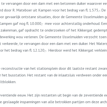
ug te vervangen door een dam met een betonnen duiker waarover e
erd door R. Mateboer uit Kampen voor het bedrag van fl. 1.575,-. D
gevaarlijk ontstane situaties, door de Gemeente IJsselmuiden ges
pen gaf nog fl. 10.000,- mee voor achterstallig onderhoud. Een b
en zakenman, gaf opdracht te onderzoeken of het Kikkergat gedem
werking wou verlenen. De Gemeente IJsselmuiden verzocht toen 
aat verkeerde, te vervangen door een dam met een duiker. Het Wate
voor het bedrag van fl. 12.120,-. Hierdoor werd het Kikkergat verkl
 reconstructie van het stationsplein door dit laatste restant zwar
r het busstation. Het restant van de inlaatsluis verdween onder e
ltblokken.
eventiende eeuw. Het zijn restanten uit begin van de zeventiende 
de geslaagde inspanningen van alle betrokken partijen om deze arc