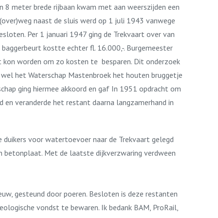
en 8 meter brede rijbaan kwam met aan weerszijden een
e (over)weg naast de sluis werd op 1 juli 1943 vanwege
loten. Per 1 januari 1947 ging de Trekvaart over van
aggerbeurt kostte echter fl. 16.000,-. Burgemeester
pt kon worden om zo kosten te besparen. Dit onderzoek
wel het Waterschap Mastenbroek het houten bruggetje
rschap ging hiermee akkoord en gaf In 1951 opdracht om
eind en veranderde het restant daarna langzamerhand in
e duikers voor watertoevoer naar de Trekvaart gelegd
en betonplaat. Met de laatste dijkverzwaring verdween
eeuw, gesteund door poeren. Besloten is deze restanten
heologische vondst te bewaren. Ik bedank BAM, ProRail,