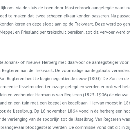
lijk om via de sluis de toen door Mastenbroek aangelegde vaart na
reed te maken dat twee schepen elkaar konden passeren. Na passage 
n konden keren en deze sloot aan op de Trekvaart. Deze werd zo g
ppel en Friesland per trekschuit bereiken, tot dit vervoer werd o
k de Johans- of Nieuwe Herberg met daarvoor de aanlegsteiger voor 
n Regteren aan de Trekvaart. De voormalige aanlegplaats verander
n Regteren heette begin negentiende eeuw (1803) ‘De Zon’ en de ei
Gemeente IJsselmuiden ter inzage gelegd en werden er ook wel bela
ein en veehouder Hermanus van Regteren (1823-1906) de nieuwe eig
asland en een tuin met een koepel en kegelbaan. Hiervan moest in
 tot de IJsselbrug. Op 16 november 1864 vond in de herberg een ho
e verlenging van de spoorlijn tot de IJsselbrug. Van Regteren was
 brandgevaar blootgesteld werden. De commissie vond dat dit in 