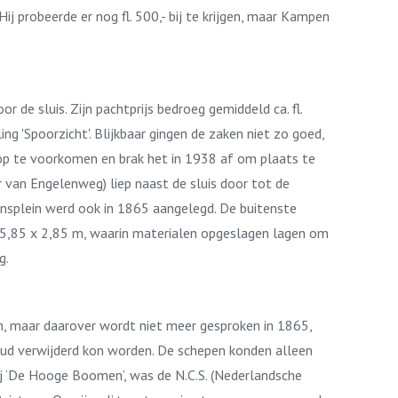
 probeerde er nog fl. 500,- bij te krijgen, maar Kampen
de sluis. Zijn pachtprijs bedroeg gemiddeld ca. fl.
g 'Spoorzicht'. Blijkbaar gingen de zaken niet zo goed,
op te voorkomen en brak het in 1938 af om plaats te
 van Engelenweg) liep naast de sluis door tot de
nsplein werd ook in 1865 aangelegd. De buitenste
 5,85 x 2,85 m, waarin materialen opgeslagen lagen om
g.
, maar daarover wordt niet meer gesproken in 1865,
houd verwijderd kon worden. De schepen konden alleen
ij ‘De Hooge Boomen’, was de N.C.S. (Nederlandsche