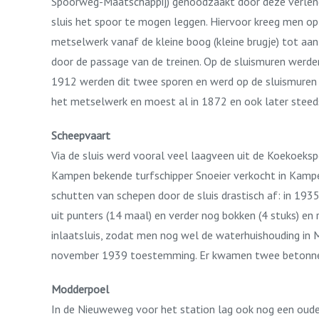
Spoorweg-Maatschappij) genoodzaakt door deze verlengin
sluis het spoor te mogen leggen. Hiervoor kreeg men o
metselwerk vanaf de kleine boog (kleine brugje) tot aa
door de passage van de treinen. Op de sluismuren werde
1912 werden dit twee sporen en werd op de sluismuren
het metselwerk en moest al in 1872 en ook later ste
Scheepvaart
Via de sluis werd vooral veel laagveen uit de Koekoek
Kampen bekende turfschipper Snoeier verkocht in Kampen 
schutten van schepen door de sluis drastisch af: in 193
uit punters (14 maal) en verder nog bokken (4 stuks) en 
inlaatsluis, zodat men nog wel de waterhuishouding in
november 1939 toestemming. Er kwamen twee betonnen 
Modderpoel
In de Nieuweweg voor het station lag ook nog een oude 