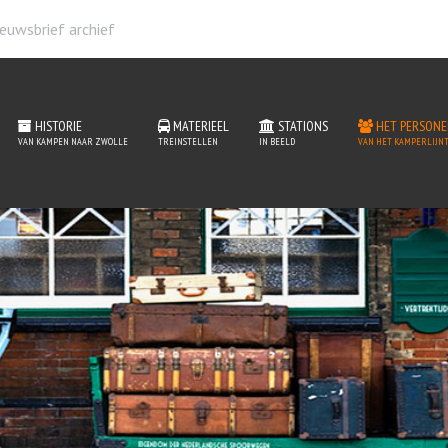
euwsbrief archief
HISTORIE
MATERIEEL
STATIONS
HET PERSONE
VAN KAMPEN NAAR ZWOLLE
TREINSTELLEN
IN BEELD
VAN HET KAMPERLIJNT
ations van het Kamperlijn
READ MORE