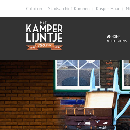
Colofon
Stadsarchief Kampen
Kasper Haar
Ni
HOME
ACTUEEL NIEUWS
St