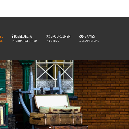
EL
IJSSELDELTA
SPOORLIJNEN
GAMES
JE
INFORMATIECENTRUM
IN DE REGIO
& LESMATERIAAL
tje