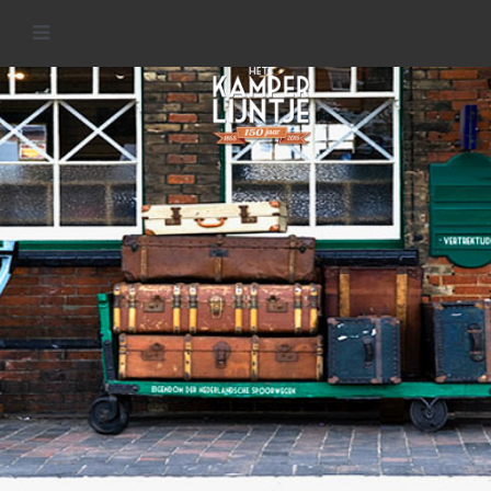
Stations van het Kamperlijntje
READ MORE