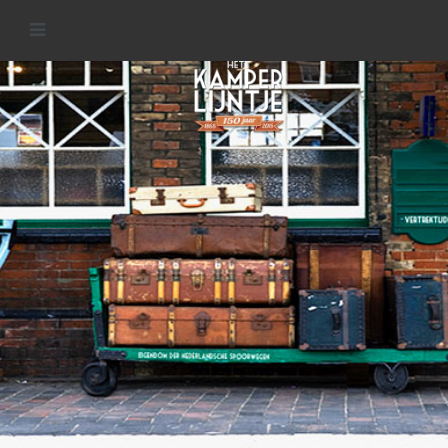
Stations van het Kamperlijntje
READ MORE