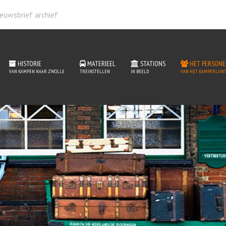
euwsbrief archief
HISTORIE
MATERIEEL
STATIONS
HET PERSONE
VAN KAMPEN NAAR ZWOLLE
TREINSTELLEN
IN BEELD
VAN HET KAMPERLIJNT
ations van het Kamperlijn
READ MORE