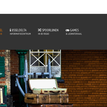
EL
IJSSELDELTA
SPOORLIJNEN
GAMES
JE
INFORMATIECENTRUM
IN DE REGIO
& LESMATERIAAL
tje