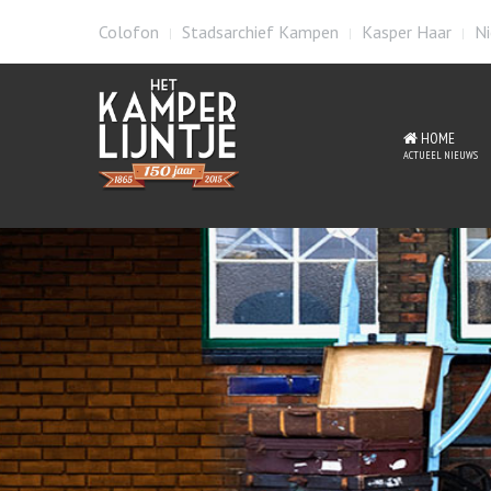
Colofon
Stadsarchief Kampen
Kasper Haar
Ni
HOME
ACTUEEL NIEUWS
St