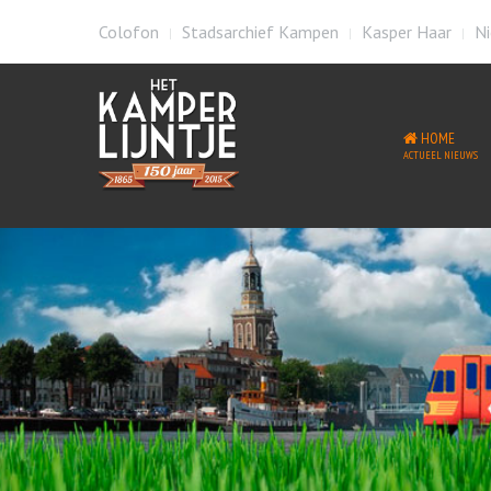
Colofon
Stadsarchief Kampen
Kasper Haar
Ni
HOME
ACTUEEL NIEUWS
Welkom op