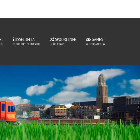
EL
IJSSELDELTA
SPOORLIJNEN
GAMES
JE
INFORMATIECENTRUM
IN DE REGIO
& LESMATERIAAL
perLijntje