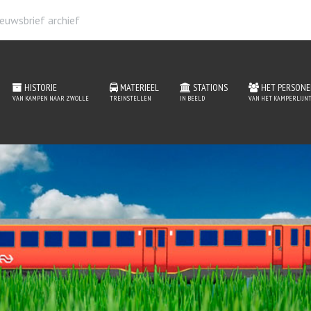
euwsbrief archief
HISTORIE
MATERIEEL
STATIONS
HET PERSONE
VAN KAMPEN NAAR ZWOLLE
TREINSTELLEN
IN BEELD
VAN HET KAMPERLIJNT
 de website van het Kam
MEER INFORMATIE