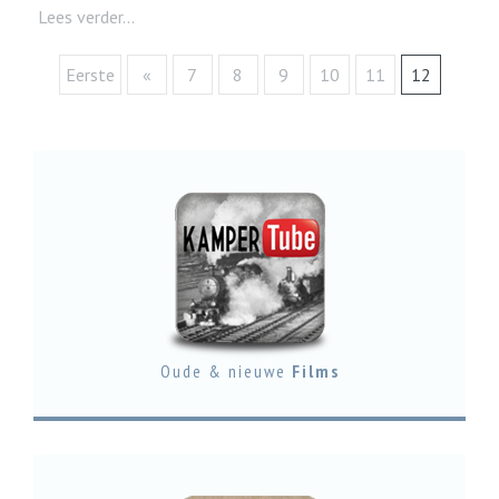
Lees verder...
Eerste
«
7
8
9
10
11
12
Oude & nieuwe
Films