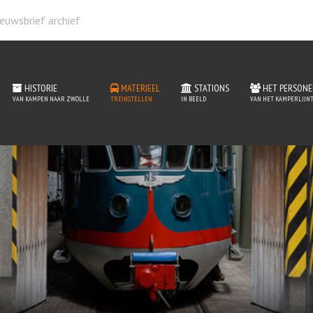
euwsbrief archief
HISTORIE
MATERIEEL
STATIONS
HET PERSONE
VAN KAMPEN NAAR ZWOLLE
TREINSTELLEN
IN BEELD
VAN HET KAMPERLIJNT
erieel van het Kamperlij
READ MORE