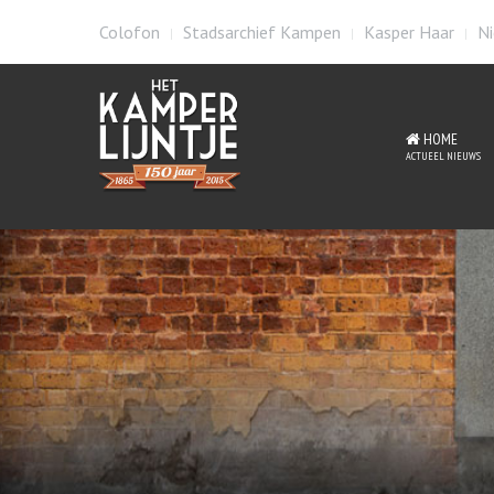
Colofon
Stadsarchief Kampen
Kasper Haar
Ni
HOME
ACTUEEL NIEUWS
Mat