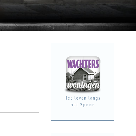
Het leven langs
het
Spoor