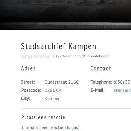
Stadsarchief Kampen
0.0/
5
Waardering (0 beoordelingen)
Adres
Contact
Street:
Oudestraat 216C
Telephone:
(038) 33
Postcode:
8261 CA
E-Mail:
stadsar
City:
Kampen
Plaats een reactie
U plaatst een reactie als gast