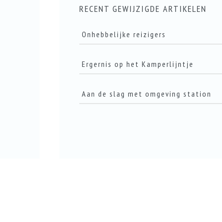
RECENT GEWIJZIGDE ARTIKELEN
Onhebbelijke reizigers
Ergernis op het Kamperlijntje
LEES DIT ARTIKEL
Aan de slag met omgeving station
LEES DIT ARTIKEL
LEES DIT ARTIKEL