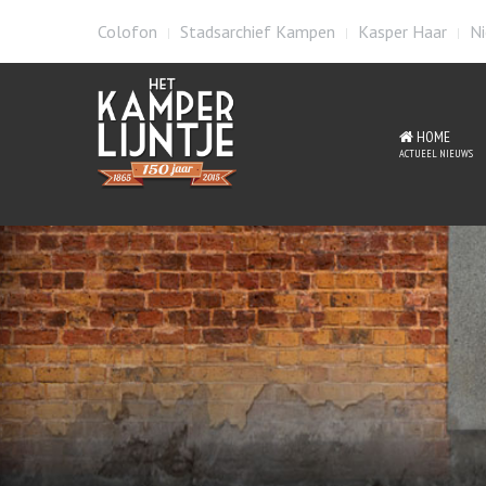
Colofon
Stadsarchief Kampen
Kasper Haar
Ni
HOME
ACTUEEL NIEUWS
Mat