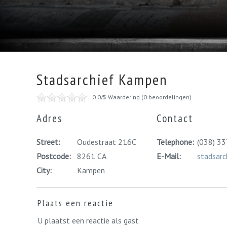
Stadsarchief Kampen
0.0/
5
Waardering (0 beoordelingen)
Adres
Contact
Street:
Oudestraat 216C
Telephone:
(038) 33
Postcode:
8261 CA
E-Mail:
stadsar
City:
Kampen
Plaats een reactie
U plaatst een reactie als gast