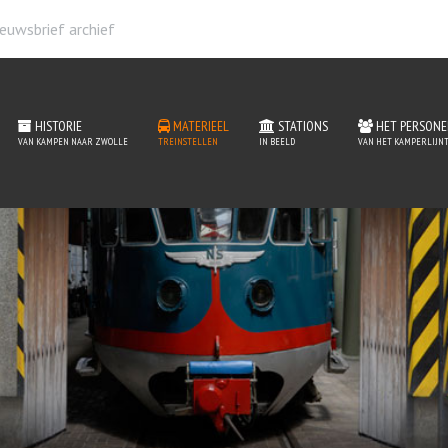
euwsbrief archief
HISTORIE
MATERIEEL
STATIONS
HET PERSONE
VAN KAMPEN NAAR ZWOLLE
TREINSTELLEN
IN BEELD
VAN HET KAMPERLIJNT
erieel van het Kamperlij
READ MORE