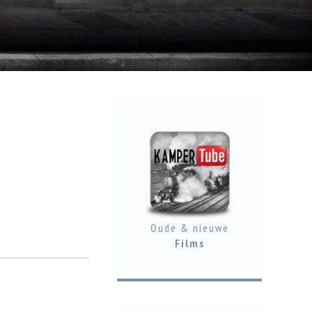
Oude & nieuwe
Films