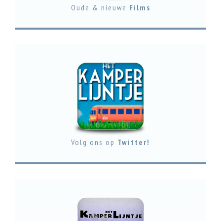
Oude & nieuwe
Films
Volg ons op
Twitter!