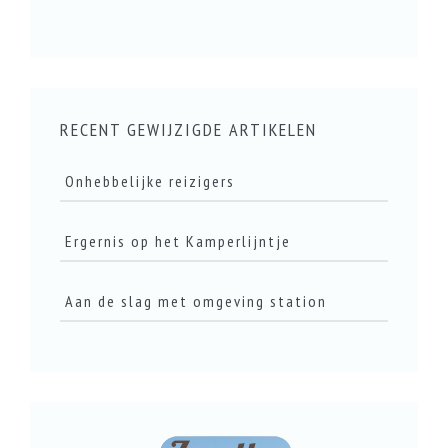
RECENT GEWIJZIGDE ARTIKELEN
Onhebbelijke reizigers
Ergernis op het Kamperlijntje
LEES DIT ARTIKEL
Aan de slag met omgeving station
LEES DIT ARTIKEL
LEES DIT ARTIKEL