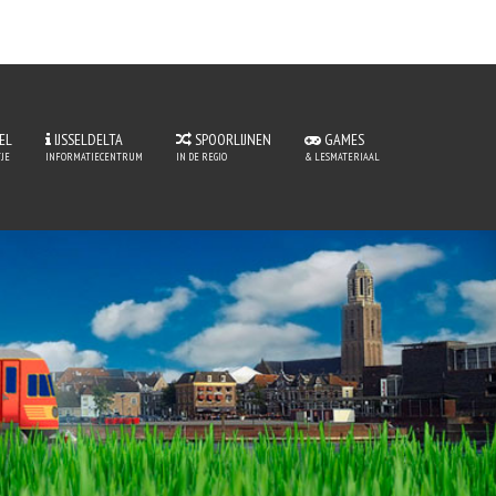
EL
IJSSELDELTA
SPOORLIJNEN
GAMES
JE
INFORMATIECENTRUM
IN DE REGIO
& LESMATERIAAL
perLijntje