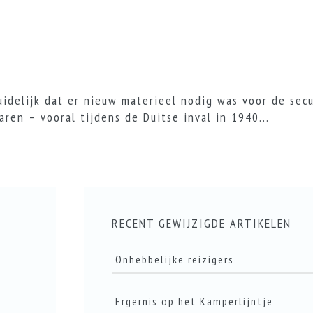
uidelijk dat er nieuw materieel nodig was voor de sec
aren – vooral tijdens de Duitse inval in 1940...
RECENT GEWIJZIGDE ARTIKELEN
Onhebbelijke reizigers
Ergernis op het Kamperlijntje
LEES DIT ARTIKEL