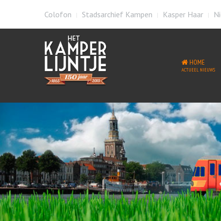
Colofon
Stadsarchief Kampen
Kasper Haar
Ni
HOME
ACTUEEL NIEUWS
Welkom op