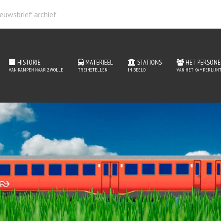
euwsbrief archief
HISTORIE
MATERIEEL
STATIONS
HET PERSONE
VAN KAMPEN NAAR ZWOLLE
TREINSTELLEN
IN BEELD
VAN HET KAMPERLIJNT
 de website van het Kam
MEER INFORMATIE