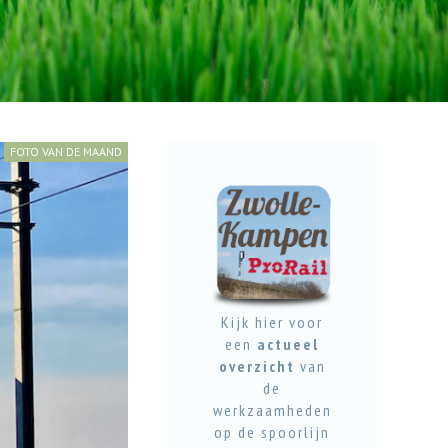
FOTO VAN DE MAAND
Kijk hier voor
een
actueel
overzicht
van
de
werkzaamheden
op de spoorlijn