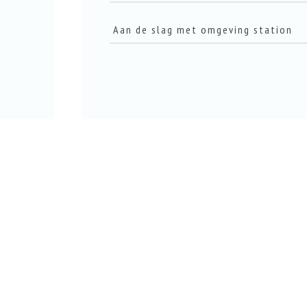
Aan de slag met omgeving station
LEES DIT ARTIKEL
LEES DIT ARTIKEL