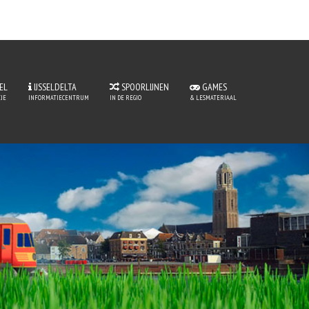
EL
IJSSELDELTA
SPOORLIJNEN
GAMES
JE
INFORMATIECENTRUM
IN DE REGIO
& LESMATERIAAL
perLijntje