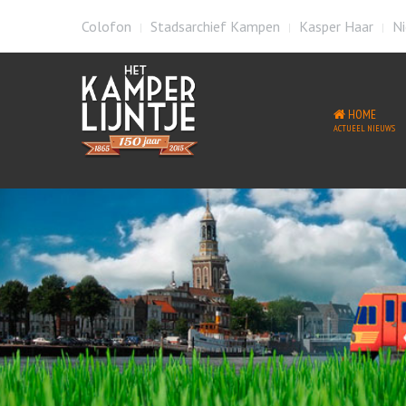
Colofon
Stadsarchief Kampen
Kasper Haar
Ni
HOME
ACTUEEL NIEUWS
Welkom op