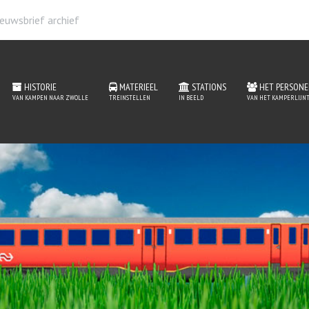
euwsbrief archief
HISTORIE
MATERIEEL
STATIONS
HET PERSONE
VAN KAMPEN NAAR ZWOLLE
TREINSTELLEN
IN BEELD
VAN HET KAMPERLIJNT
 de website van het Kam
MEER INFORMATIE