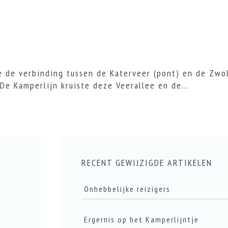
)
e de verbinding tussen de Katerveer (pont) en de Zwo
De Kamperlijn kruiste deze Veerallee en de...
RECENT GEWIJZIGDE ARTIKELEN
Onhebbelijke reizigers
Ergernis op het Kamperlijntje
LEES DIT ARTIKEL