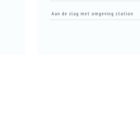
Aan de slag met omgeving station
LEES DIT ARTIKEL
LEES DIT ARTIKEL