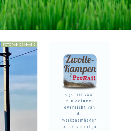
FOTO VAN DE MAAND
Kijk hier voor
een
actueel
overzicht
van
de
werkzaamheden
op de spoorlijn