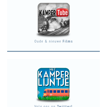
Oude & nieuwe
Films
Volg ons op
Twitter!