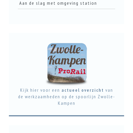
Aan de slag met omgeving station
LEES DIT ARTIKEL
LEES DIT ARTIKEL
Kijk hier voor een
actueel overzicht
van
de werkzaamheden op de spoorlijn Zwolle-
Kampen